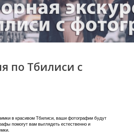
я по Тбилиси с
мки в красивом Тбилиси, ваши фотографии будут 
афы помогут вам выглядеть естественно и 
емки.